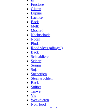
Ei
Fructose
Gluten
Lupine
Lactose
Back
Melk
Mosterd
Nachtschade
Noten
Pinda
Rood vlees (alfa-gal)
Back
Schaaldieren
Selderij
Sesam
Soja
Specerijen
Steenvruchten
Back
Sulfiet
Tarwe
Vis
Weekdieren
Non-food