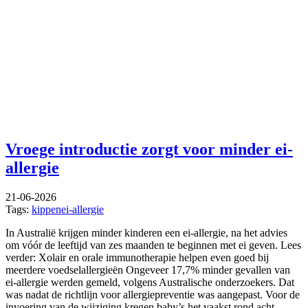
Vroege introductie zorgt voor minder ei-
allergie
21-06-2026
Tags:
kippenei-allergie
In Australië krijgen minder kinderen een ei-allergie, na het advies
om vóór de leeftijd van zes maanden te beginnen met ei geven. Lees
verder: Xolair en orale immunotherapie helpen even goed bij
meerdere voedselallergieën Ongeveer 17,7% minder gevallen van
ei-allergie werden gemeld, volgens Australische onderzoekers. Dat
was nadat de richtlijn voor allergiepreventie was aangepast. Voor de
invoering van de wijziging kregen baby’s het vaakst rond acht