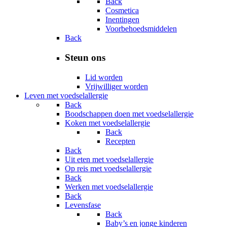
Back
Cosmetica
Inentingen
Voorbehoedsmiddelen
Back
Steun ons
Lid worden
Vrijwilliger worden
Leven met voedselallergie
Back
Boodschappen doen met voedselallergie
Koken met voedselallergie
Back
Recepten
Back
Uit eten met voedselallergie
Op reis met voedselallergie
Back
Werken met voedselallergie
Back
Levensfase
Back
Baby’s en jonge kinderen